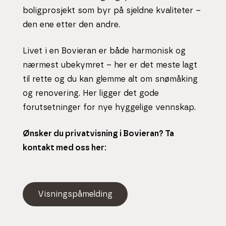
boligprosjekt som byr på sjeldne kvaliteter –
den ene etter den andre.
Livet i en Bovieran er både harmonisk og
nærmest ubekymret – her er det meste lagt
til rette og du kan glemme alt om snømåking
og renovering. Her ligger det gode
forutsetninger for nye hyggelige vennskap.
Ønsker du privatvisning i Bovieran? Ta
kontakt med oss her:
V
i
s
n
i
n
g
s
p
å
m
e
l
d
i
n
g