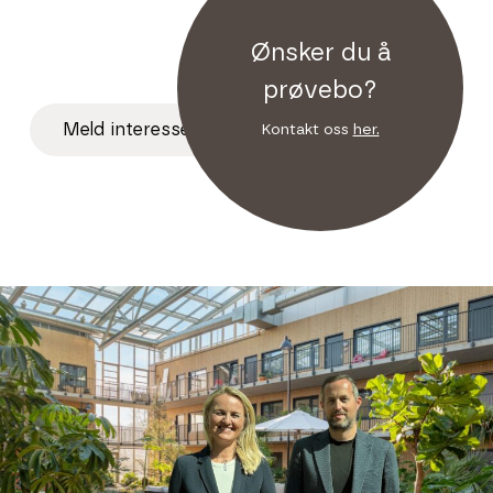
1400 kvm stor vinterhage!
Ønsker du å
prøvebo?
M
e
l
d
i
n
t
e
r
e
s
s
e
Kontakt oss
her.