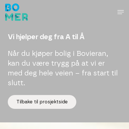
Skip
to
main
content
Vi hjelper deg fra A til Å
Når du kjøper bolig i Bovieran,
kan du være trygg på at vi er
med deg hele veien – fra start til
slutt.
T
i
l
b
a
k
e
t
i
l
p
r
o
s
j
e
k
t
s
i
d
e