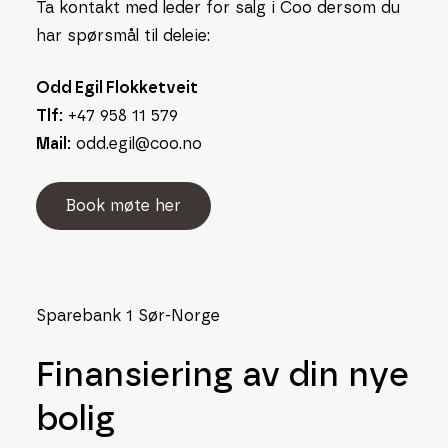
Ta kontakt med leder for salg i Coo dersom du
har spørsmål til deleie:
Odd Egil Flokketveit
Tlf:
+47 958 11 579
Mail:
odd.egil@coo.no
B
o
o
k
m
ø
t
e
h
e
r
Sparebank 1 Sør-Norge
Finansiering av din nye
bolig