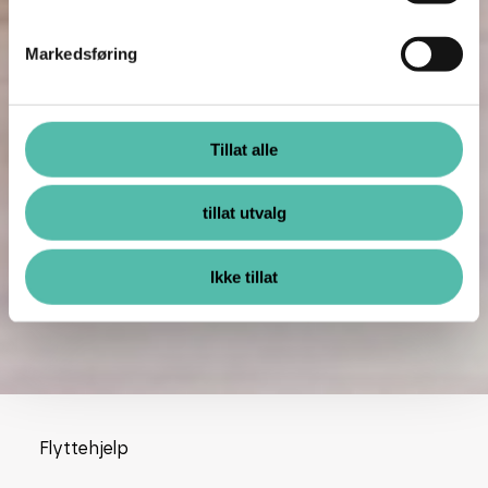
Markedsføring
Tillat alle
tillat utvalg
Ikke tillat
Flyttehjelp