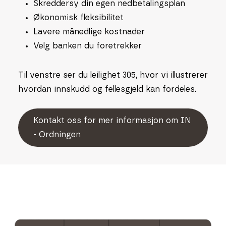
Skreddersy din egen nedbetalingsplan
Økonomisk fleksibilitet
Lavere månedlige kostnader
Velg banken du foretrekker
Til venstre ser du leilighet 305, hvor vi illustrerer
hvordan innskudd og fellesgjeld kan fordeles.
K
o
n
t
a
k
t
o
s
s
f
o
r
m
e
r
i
n
f
o
r
m
a
s
j
o
n
o
m
I
N
-
O
r
d
n
i
n
g
e
n