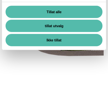
Tillat alle
tillat utvalg
Ikke tillat