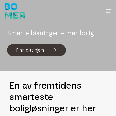
Skip
to
main
content
Smarte løsninger – mer bolig
Finn ditt hjem
En av fremtidens
smarteste
boligløsninger er her