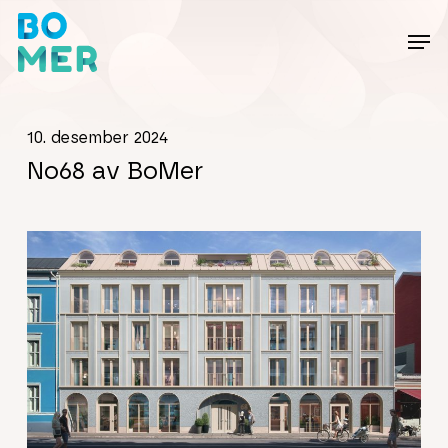
Skip
to
main
content
10. desember 2024
No68 av BoMer