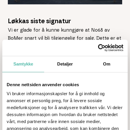
Løkkas siste signatur
Vi er glade for å kunne kunngjøre at No68 av
BoMer snart vil bli tilgjengelig for salg. Dette er et
fantastisk prosjekt som ligger på en av de siste
tomtene på Grünerløkka. Prosjektet i Thorvald
Meyers gate kombinerer historiske og
Samtykke
Detaljer
Om
arkitektoniske kvaliteter med et moderne design,
som tilfører bybildet ny energi.
Denne nettsiden anvender cookies
Vi bruker informasjonskapsler for å gi innhold og
Arkitekturopprører har allerede anerkjent
annonser et personlig preg, for å levere sosiale
prosjektets gode kvaliteter, og rost arbeidet Plan
mediefunksjoner og for å analysere trafikken vår. Vi deler
og Bygg gjør for å realisere slike unike prosjekter.
dessuten informasjon om hvordan du bruker nettstedet
vårt, med partnerne våre innen sosiale medier,
Les mer her:
annonsering og analysearbeid, som kan kombinere den