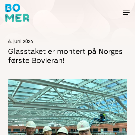
Skip
to
main
content
6. juni 2024
Glasstaket er montert på Norges
første Bovieran!