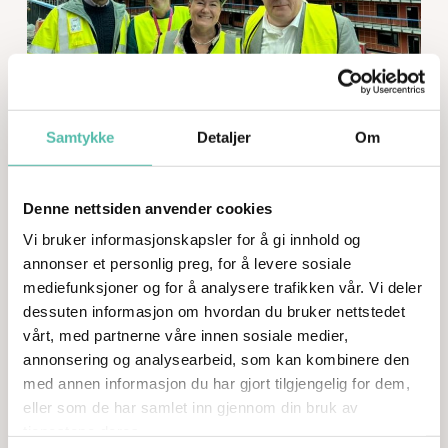
Samtykke
Detaljer
Om
Vi er stolte av å samarbeide med Skien
Boligbyggelag i utviklingen og byggingen av
Denne nettsiden anvender cookies
Bovieran på Falkum i Skien. Nå er endelig
glasstaket på, og sammen med Skien Kommune
Vi bruker informasjonskapsler for å gi innhold og
annonser et personlig preg, for å levere sosiale
og NBBLs direktør Bård Folke Fredriksen befarte
mediefunksjoner og for å analysere trafikken vår. Vi deler
de hvor fantastisk den 1400 m2 store vinterhagen
dessuten informasjon om hvordan du bruker nettstedet
blir!
vårt, med partnerne våre innen sosiale medier,
annonsering og analysearbeid, som kan kombinere den
med annen informasjon du har gjort tilgjengelig for dem,
eller som de har samlet inn gjennom din bruk av
Se flere nyheter
tjenestene deres.