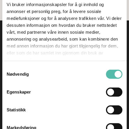
Se flere nyheter
Vi bruker informasjonskapsler for å gi innhold og
annonser et personlig preg, for å levere sosiale
mediefunksjoner og for å analysere trafikken vår. Vi deler
dessuten informasjon om hvordan du bruker nettstedet
vårt, med partnerne våre innen sosiale medier,
annonsering og analysearbeid, som kan kombinere den
Kontakt
med annen informasjon du har gjort tilgjengelig for dem,
Observatoriegata 10, 0254 Oslo
eller som de har samlet inn gjennom din bruk av
Org. nr.: 919 041 285
tjenestene deres.
Samtykkevalg
Har du spørsmål knyttet til din BoMer-bolig?
Nødvendig
kunde@bomer.no
Egenskaper
For andre henvendelser:
info@bomer.no
Statistikk
Har du en henvendelse angående faktura:
info@bomer.no
Markedsføring