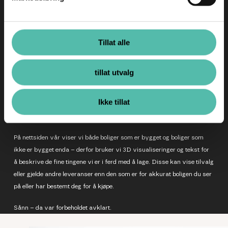
Tillat alle
Følg oss på
tillat utvalg
BoMer er sertifisert som miljøfyrtårn
Ikke tillat
På nettsiden vår viser vi både boliger som er bygget og boliger som
ikke er bygget enda – derfor bruker vi 3D visualiseringer og tekst for
å beskrive de fine tingene vi er i ferd med å lage. Disse kan vise tilvalg
eller gjelde andre leveranser enn den som er for akkurat boligen du ser
på eller har bestemt deg for å kjøpe.
Sånn – da var forbeholdet avklart.