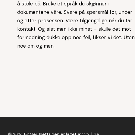
å stole på. Bruke et språk du skjønner i
dokumentene våre. Svare på spørsmål før, under
og etter prosessen. Være tilgjengelige når du tar
kontakt. Og sist men ikke minst – skulle det mot
formodning dukke opp noe feil, fikser vi det. Uten
noe om og men.
© 2026 BoMer. Nettsiden er laget av
vY
|
Se