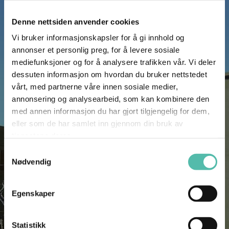
Denne nettsiden anvender cookies
Vi bruker informasjonskapsler for å gi innhold og
annonser et personlig preg, for å levere sosiale
mediefunksjoner og for å analysere trafikken vår. Vi deler
dessuten informasjon om hvordan du bruker nettstedet
vårt, med partnerne våre innen sosiale medier,
annonsering og analysearbeid, som kan kombinere den
med annen informasjon du har gjort tilgjengelig for dem,
eller som de har samlet inn gjennom din bruk av
tjenestene deres.
Sentralt på Sjølyst midt på
Samtykkevalg
Nøtterøy planlegges ca. 62
Nødvendig
leiligheter. Boligene som kommer
Egenskaper
her vil få gode fellesarealer både
innvendig og utendørs.
Statistikk