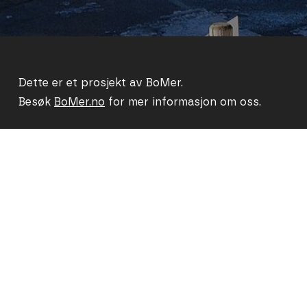
Dette er et prosjekt av BoMer.
Besøk
BoMer.no
for mer informasjon om oss.
Følg oss på
BoMer er sertifisert som miljøfyrtårn