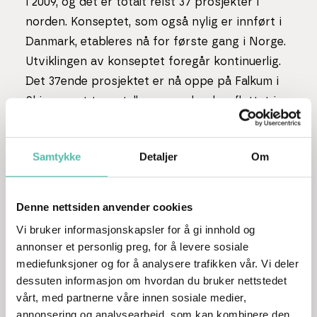
i 2009, og det er totalt reist 37 prosjekter i
norden. Konseptet, som også nylig er innført i
Danmark, etableres nå for første gang i Norge.
Utviklingen av konseptet foregår kontinuerlig.
Det 37ende prosjektet er nå oppe på Falkum i
Skien og et tusentalls mennesker har flyttet inn
i en Bovieran-leilighet, der fellesskap og
komfort alltid er i fokus.
Samtykke
Detaljer
Om
I tillegg til å kunne nyte godt sosialt samvær
med hyggelige naboer vil en rekke fasiliteter og
Denne nettsiden anvender cookies
tilbud, som gjesteleilighet, lounger/sittegrupper,
Vi bruker informasjonskapsler for å gi innhold og
kjøkken/selskapslokale og badstu, være
annonser et personlig preg, for å levere sosiale
tilgjengelig. Men vi skaper også avkoblende
mediefunksjoner og for å analysere trafikken vår. Vi deler
arealer der du kan nyte litt egentid. Målet er å
dessuten informasjon om hvordan du bruker nettstedet
bidra til en forandring i byer og menneskers liv
vårt, med partnerne våre innen sosiale medier,
annonsering og analysearbeid, som kan kombinere den
ved å tilby et alternativ som representerer noe