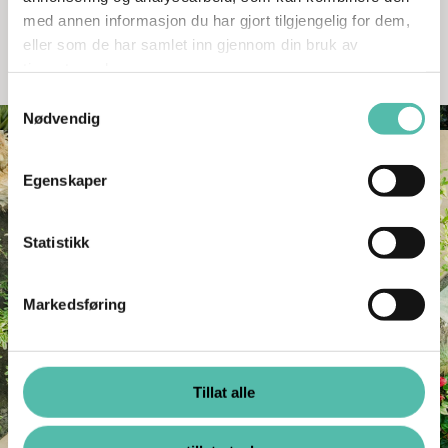
med annen informasjon du har gjort tilgjengelig for dem,
nytt og verdifullt. Dette er boliger du skal glede
eller som de har samlet inn gjennom din bruk av
deg til å komme hjem til!
tjenestene deres.
Samtykkevalg
Nødvendig
Egenskaper
Statistikk
Markedsføring
Tillat alle